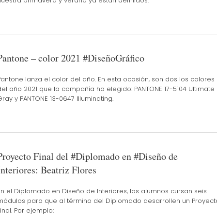
nuestra primavera y verano ya están definidos.
Pantone – color 2021 #DiseñoGráfico
Pantone lanza el color del año. En esta ocasión, son dos los colores
del año 2021 que la compañía ha elegido: PANTONE 17-5104 Ultimate
Gray y PANTONE 13-0647 Illuminating.
Proyecto Final del #Diplomado en #Diseño de
Interiores: Beatriz Flores
En el Diplomado en Diseño de Interiores, los alumnos cursan seis
módulos para que al término del Diplomado desarrollen un Proyect
Final. Por ejemplo: