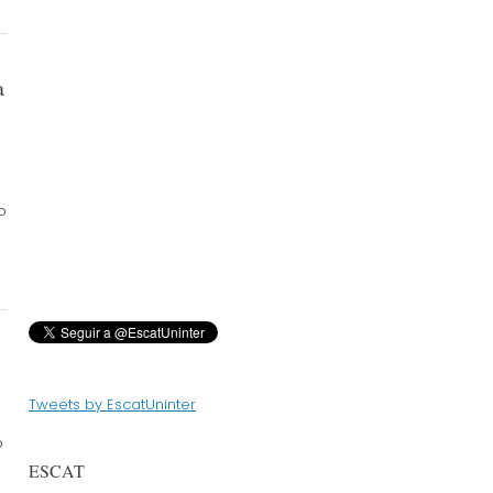
a
o
Tweets by EscatUninter
o
ESCAT