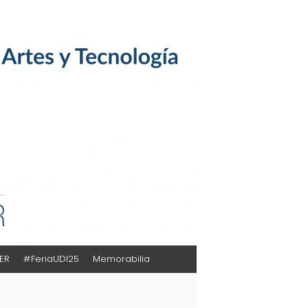
TER
#FeriaUDI25
Memorabilia