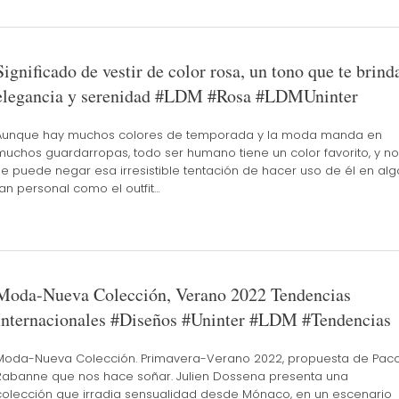
Significado de vestir de color rosa, un tono que te brind
elegancia y serenidad #LDM #Rosa #LDMUninter
Aunque hay muchos colores de temporada y la moda manda en
muchos guardarropas, todo ser humano tiene un color favorito, y no
se puede negar esa irresistible tentación de hacer uso de él en alg
tan personal como el outfit…
Moda-Nueva Colección, Verano 2022 Tendencias
Internacionales #Diseños #Uninter #LDM #Tendencias
Moda-Nueva Colección. Primavera-Verano 2022, propuesta de Pac
Rabanne que nos hace soñar. Julien Dossena presenta una
colección que irradia sensualidad desde Mónaco, en un escenario