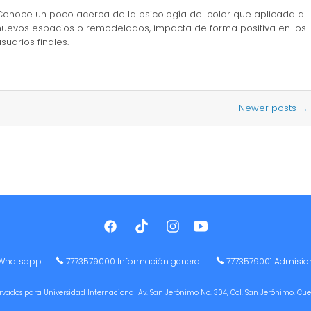
Conoce un poco acerca de la psicología del color que aplicada a
nuevos espacios o remodelados, impacta de forma positiva en los
usuarios finales.
Newer posts
→
Whatsapp
7773579000 Información general
7773579001 Admisio
ervados para Universidad Internacional Av. San Jerónimo No. 304, Col. San Jerónimo. Cu