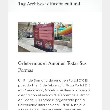
Tag Archives:
difusión cultural
to
content
Celebremos el Amor en Todas Sus
Formas
Un Fin de Semana de Amor en Portal D10 El
pasado 14 y 15 de febrero, la Plaza Portal D10
en Cuernavaca, Morelos, se llenó de amor y
alegría con el evento “Celebremos el Amor
en Todas Sus Formas”, organizado por la
Universidad Internacional UNINTER bajo la
dirección del Coordinador General de