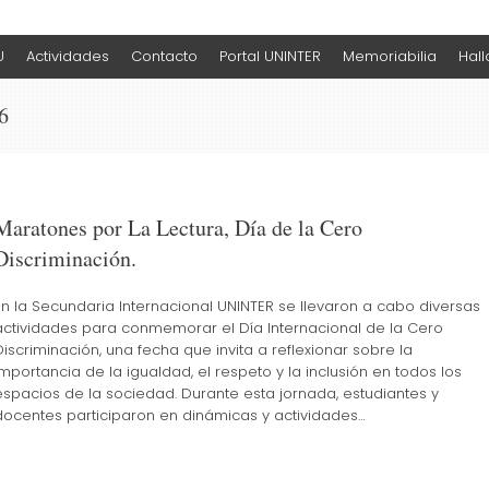
U
Actividades
Contacto
Portal UNINTER
Memoriabilia
Hal
6
Maratones por La Lectura, Día de la Cero
Discriminación.
En la Secundaria Internacional UNINTER se llevaron a cabo diversas
actividades para conmemorar el Día Internacional de la Cero
Discriminación, una fecha que invita a reflexionar sobre la
importancia de la igualdad, el respeto y la inclusión en todos los
espacios de la sociedad. Durante esta jornada, estudiantes y
docentes participaron en dinámicas y actividades…