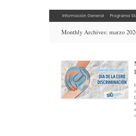
Skip
Información General
Programa SI
to
content
Monthly Archives:
marzo 202