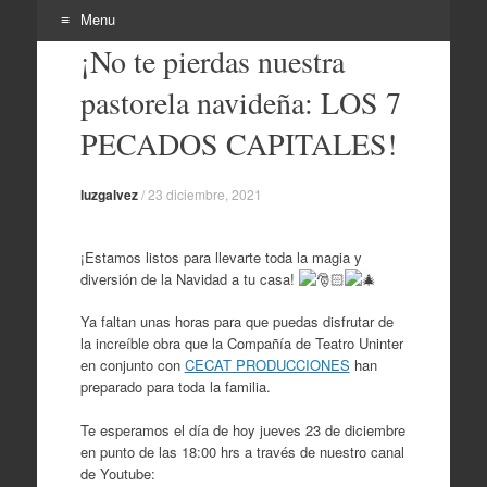
Menu
¡No te pierdas nuestra
Skip
to
pastorela navideña: LOS 7
content
PECADOS CAPITALES!
luzgalvez
/
23 diciembre, 2021
¡Estamos listos para llevarte toda la magia y
diversión de la Navidad a tu casa!
Ya faltan unas horas para que puedas disfrutar de
la increíble obra que la Compañía de Teatro Uninter
en conjunto con
CECAT PRODUCCIONES
han
preparado para toda la familia.
Te esperamos el día de hoy jueves 23 de diciembre
en punto de las 18:00 hrs a través de nuestro canal
de Youtube: