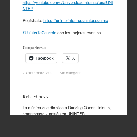
https://youtube.com/c/UniversidadInternacionalUNI
NTER
Regístrate:
https://uninterinforma.uninter.edu.mx
#UninterTeConecta
con los mejores eventos.
Comparte esto:
Facebook
X
23 diciembre, 2021
in
Sin categoría
.
Related posts
La música que dio vida a Dancing Queen: talento,
compromiso y pasión en UNINTER.
¡Celebra a mamá con música en vivo en el Parque
Melchor Ocampo!