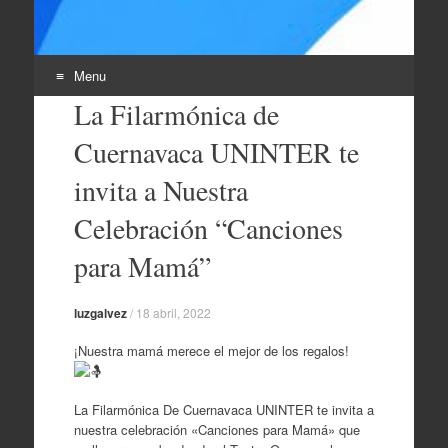
Menu
La Filarmónica de
Skip
to
Cuernavaca UNINTER te
content
invita a Nuestra
Celebración “Canciones
para Mamá”
luzgalvez
/
18 abril, 2022
¡Nuestra mamá merece el mejor de los regalos!
La Filarmónica De Cuernavaca UNINTER te invita a
nuestra celebración «Canciones para Mamá» que