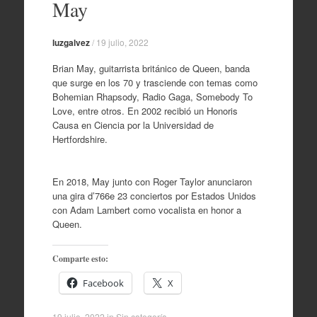
May
content
luzgalvez
/
19 julio, 2022
Brian May, guitarrista británico de Queen, banda
que surge en los 70 y trasciende con temas como
Bohemian Rhapsody, Radio Gaga, Somebody To
Love, entre otros. En 2002 recibió un Honoris
Causa en Ciencia por la Universidad de
Hertfordshire.
En 2018, May junto con Roger Taylor anunciaron
una gira d’766e 23 conciertos por Estados Unidos
con Adam Lambert como vocalista en honor a
Queen.
Comparte esto:
Facebook
X
19 julio, 2022
in
Sin categoría
.