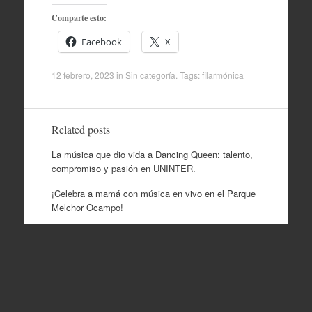
Comparte esto:
Facebook
X
12 febrero, 2023
in
Sin categoría
. Tags:
filarmónica
Related posts
La música que dio vida a Dancing Queen: talento,
compromiso y pasión en UNINTER.
¡Celebra a mamá con música en vivo en el Parque
Melchor Ocampo!
Instrumentos de la Filarmónica
Post
←
Filarmónica del metro
¡No te pierdas este 3 de
navigation
alista concierto decembrino
marzo la presentación del
en Tampico
libro “Poesías de la vida” del