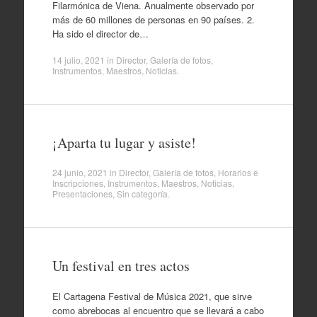
Filarmónica de Viena. Anualmente observado por
más de 60 millones de personas en 90 países. 2.
Ha sido el director de…
14 julio, 2021
in
Director
,
Galería de fotos
,
Instrumentos
,
Maestros
,
Noticias
.
¡Aparta tu lugar y asiste!
24 junio, 2021
in
Director
,
Galería de fotos
,
Horarios e
Inscripciones
,
Instrumentos
,
Maestros
,
Noticias
,
Presentaciones
,
Sin categoría
.
Un festival en tres actos
El Cartagena Festival de Música 2021, que sirve
como abrebocas al encuentro que se llevará a cabo