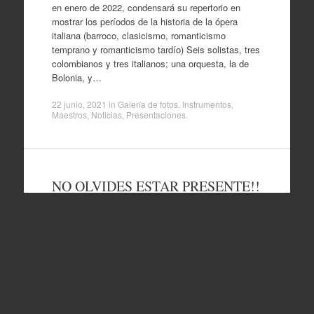
en enero de 2022, condensará su repertorio en
mostrar los períodos de la historia de la ópera
italiana (barroco, clasicismo, romanticismo
temprano y romanticismo tardío) Seis solistas, tres
colombianos y tres italianos; una orquesta, la de
Bolonia, y…
22 junio, 2021
in
Galería de fotos
,
Instrumentos
,
Maestros
,
Noticias
,
Presentaciones
.
NO OLVIDES ESTAR PRESENTE!!
21 junio, 2021
in
Director
,
Galería de fotos
,
Horarios e
Inscripciones
,
Instrumentos
,
Maestros
,
Noticias
,
Presentaciones
,
Sin categoría
.
¡REGÍSTRATE PARA ASISTIR A