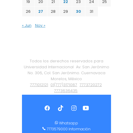
19
20
21
22
23
24
25
26
27
28
29
30
31
« Jun
Nov »
Todos los derechos reservados para
Universidad Internacional
Av. San Jerónimo
No. 306, Col. San Jerónimo. Cuernavaca
Morelos, México
7771012121
01(777)3171087
7773720272
7773636435
Política de Privacidad
|
Certificación ISO
9001:2015
Whatsapp
7773579000 Información