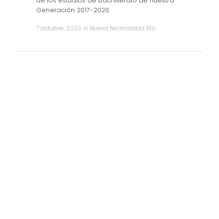
de los estudios de bachillerato de nuestra
Generación 2017-2020.
7 octubre, 2020
in
Nueva Normalidad BIU
.