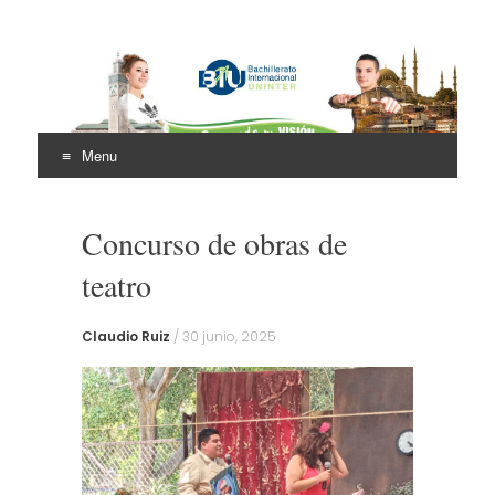
Bachillerato
Internacional Uninter
Menu
(BIU)
Skip
to
Concurso de obras de
content
teatro
Claudio Ruiz
/
30 junio, 2025