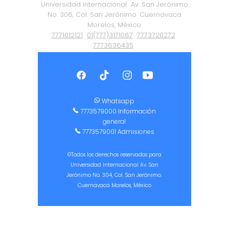
Universidad Internacional
Av. San Jerónimo
No. 306, Col. San Jerónimo. Cuernavaca
Morelos, México
7771012121
01(777)3171087
7773720272
7773636435
Política de Privacidad
|
Certificación ISO
9001:2015
Whatsapp
7773579000 Información
general
7773579001 Admisiones
©Todos los derechos reservados para
Universidad Internacional Av. San
Jerónimo No. 304, Col. San Jerónimo.
Cuernavaca Morelos, México