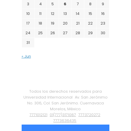
3
4
5
6
7
8
9
10
11
12
13
14
15
16
17
18
19
20
21
22
23
24
25
26
27
28
29
30
31
« Jun
Todos los derechos reservados para
Universidad Internacional
Av. San Jerónimo
No. 306, Col. San Jerónimo. Cuernavaca
Morelos, México
7771012121
01(777)3171087
7773720272
7773636435
Política de Privacidad
|
Certificación ISO