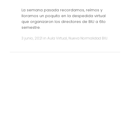
La semana pasada recordamos, reímos y
lloramos un poquito en la despedida virtual
que organizaron los directores de BIU a 6to
semestre.
3 junio, 2021
in
Aula Virtual
,
Nueva Normalidad BIU
.