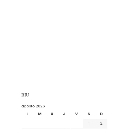
BIU
agosto 2026
L
M
X
J
V
S
D
1
2