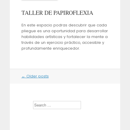
TALLER DE PAPIROFLEXIA
En este espacio podras descubrir que cada
pliegue es una oportunidad para desarrollar
habilidades artísticas y fortalecer la mente a
través de un ejercicio práctico, accesible y
profundamente enriquecedor.
Post
←
Older posts
navigation
S
e
a
r
c