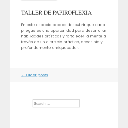
TALLER DE PAPIROFLEXIA
En este espacio podras descubrir que cada
pliegue es una oportunidad para desarrollar
habilidades artísticas y fortalecer la mente a
través de un ejercicio práctico, accesible y
profundamente enriquecedor.
Post
←
Older posts
navigation
S
e
a
r
c