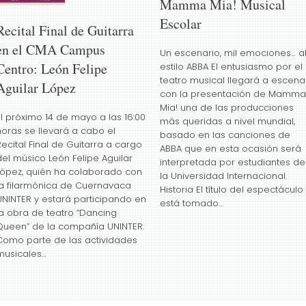
Mamma Mia! Musical
Escolar
Recital Final de Guitarra
en el CMA Campus
Un escenario, mil emociones… a
Centro: León Felipe
estilo ABBA El entusiasmo por el
teatro musical llegará a escena
Aguilar López
con la presentación de Mamma
Mia! una de las producciones
El próximo 14 de mayo a las 16:00
más queridas a nivel mundial,
horas se llevará a cabo el
basado en las canciones de
Recital Final de Guitarra a cargo
ABBA que en esta ocasión será
del músico León Felipe Aguilar
interpretada por estudiantes de
López, quién ha colaborado con
la Universidad Internacional.
la filarmónica de Cuernavaca
Historia El título del espectáculo
UNINTER y estará participando en
está tomado…
la obra de teatro “Dancing
Queen” de la compañía UNINTER.
Como parte de las actividades
musicales…