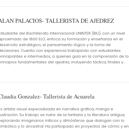
ALAN PALACIOS- TALLERISTA DE AJEDREZ
Estudiante del Bachillerato Internacional UNINTER (BIU), con un nivel
aproximado de 1800 ELO, enfoca su formación y enseñanza en el
desarrollo estratégico, el pensamiento lógico y la toma de
decisiones. Cuenta con experiencia trabajando con estudiantes
principiantes e intermedios, a quienes guía en la comprensión de lo
principios fundamentales del ajedrez, incluyendo táctica, finales y…
Claudia Gonzalez- Tallerista de Acuarela
Es artista visual especializada en narrativa gráfica, manga e
ilustración. Su trabajo se nutre de la fantasía y la literatura antigua,
explorando imaginarios míticos y atmósferas que dialogan con lo
simbólico y lo ancestral. Ha participado en proyectos de cómic y en