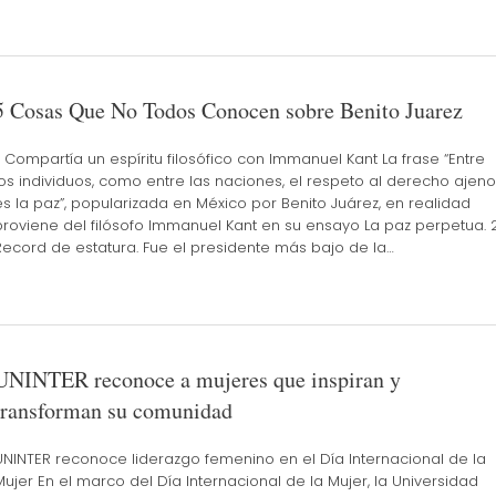
5 Cosas Que No Todos Conocen sobre Benito Juarez
1. Compartía un espíritu filosófico con Immanuel Kant La frase “Entre
los individuos, como entre las naciones, el respeto al derecho ajeno
es la paz”, popularizada en México por Benito Juárez, en realidad
proviene del filósofo Immanuel Kant en su ensayo La paz perpetua. 2
Record de estatura. Fue el presidente más bajo de la…
UNINTER reconoce a mujeres que inspiran y
transforman su comunidad
UNINTER reconoce liderazgo femenino en el Día Internacional de la
Mujer En el marco del Día Internacional de la Mujer, la Universidad