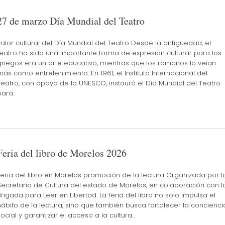
27 de marzo Día Mundial del Teatro
valor cultural del Día Mundial del Teatro Desde la antigüedad, el
teatro ha sido una importante forma de expresión cultural: para los
griegos era un arte educativo, mientras que los romanos lo veían
más como entretenimiento. En 1961, el Instituto Internacional del
Teatro, con apoyo de la UNESCO, instauró el Día Mundial del Teatro
para…
Feria del libro de Morelos 2026
Feria del libro en Morelos promoción de la lectura Organizada por l
Secretaría de Cultura del estado de Morelos, en colaboración con l
Brigada para Leer en Libertad. La feria del libro no solo impulsa el
hábito de la lectura, sino que también busca fortalecer la concienci
social y garantizar el acceso a la cultura…