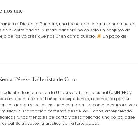
e nos une
bramos el Día de la Bandera, una fecha dedicada a honrar uno de
s de nuestra nación. Nuestra bandera no es solo un conjunto de
reflejo de los valores que nos unen como pueblo.
Un poco de
Xenia Pérez- Tallerista de Coro
Estudiante de idiomas en la Universidad Internacional (UNINTER) y
cantante con más de 11 años de experiencia, reconocida por su
sensibilidad artística, disciplina y compromiso con el desarrollo voca
y musical. Su formación comenzó desde los 5 años, aprendiendo
técnicas fundamentales de canto y desarrollando una sólida base
musical. Su trayectoria artística se ha fortalecido…