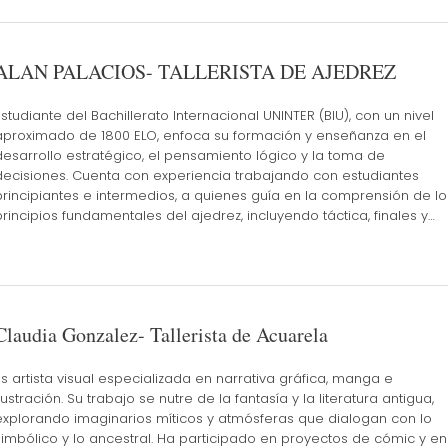
ALAN PALACIOS- TALLERISTA DE AJEDREZ
Estudiante del Bachillerato Internacional UNINTER (BIU), con un nivel
aproximado de 1800 ELO, enfoca su formación y enseñanza en el
desarrollo estratégico, el pensamiento lógico y la toma de
decisiones. Cuenta con experiencia trabajando con estudiantes
principiantes e intermedios, a quienes guía en la comprensión de lo
principios fundamentales del ajedrez, incluyendo táctica, finales y…
Claudia Gonzalez- Tallerista de Acuarela
Es artista visual especializada en narrativa gráfica, manga e
ilustración. Su trabajo se nutre de la fantasía y la literatura antigua,
explorando imaginarios míticos y atmósferas que dialogan con lo
simbólico y lo ancestral. Ha participado en proyectos de cómic y en