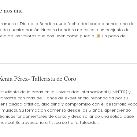
e nos une
bramos el Día de la Bandera, una fecha dedicada a honrar uno de
s de nuestra nación. Nuestra bandera no es solo un conjunto de
reflejo de los valores que nos unen como pueblo.
Un poco de
Xenia Pérez- Tallerista de Coro
Estudiante de idiomas en la Universidad Internacional (UNINTER) y
cantante con más de 11 años de experiencia, reconocida por su
sensibilidad artística, disciplina y compromiso con el desarrollo voca
y musical. Su formación comenzó desde los 5 años, aprendiendo
técnicas fundamentales de canto y desarrollando una sólida base
musical. Su trayectoria artística se ha fortalecido…