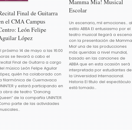
Mamma Mia! Musical
Escolar
Recital Final de Guitarra
en el CMA Campus
Un escenario, mil emociones… a
Centro: León Felipe
estilo ABBA El entusiasmo por el
teatro musical llegará a escena
Aguilar López
con la presentación de Mamma
Mia! una de las producciones
El próximo 14 de mayo a las 16:00
más queridas a nivel mundial,
horas se llevará a cabo el
basado en las canciones de
Recital Final de Guitarra a cargo
ABBA que en esta ocasión será
del músico León Felipe Aguilar
interpretada por estudiantes de
López, quién ha colaborado con
la Universidad Internacional.
la filarmónica de Cuernavaca
Historia El título del espectáculo
UNINTER y estará participando en
está tomado…
la obra de teatro “Dancing
Queen” de la compañía UNINTER.
Como parte de las actividades
musicales…