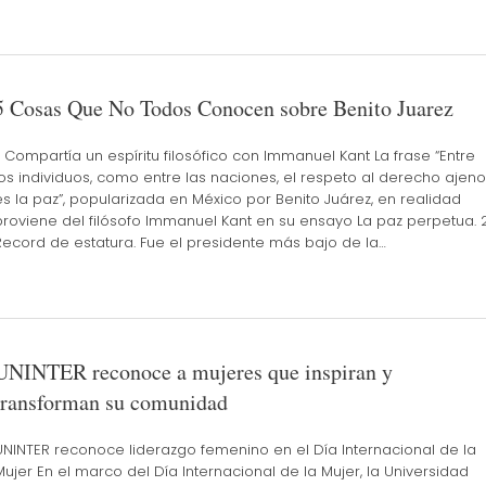
5 Cosas Que No Todos Conocen sobre Benito Juarez
1. Compartía un espíritu filosófico con Immanuel Kant La frase “Entre
los individuos, como entre las naciones, el respeto al derecho ajeno
es la paz”, popularizada en México por Benito Juárez, en realidad
proviene del filósofo Immanuel Kant en su ensayo La paz perpetua. 2
Record de estatura. Fue el presidente más bajo de la…
UNINTER reconoce a mujeres que inspiran y
transforman su comunidad
UNINTER reconoce liderazgo femenino en el Día Internacional de la
Mujer En el marco del Día Internacional de la Mujer, la Universidad