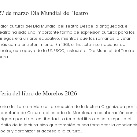
27 de marzo Día Mundial del Teatro
valor cultural del Día Mundial del Teatro Desde la antigüedad, el
teatro ha sido una importante forma de expresión cultural: para los
griegos era un arte educativo, mientras que los romanos lo veían
más como entretenimiento. En 1961, el Instituto Internacional del
Teatro, con apoyo de la UNESCO, instauró el Día Mundial del Teatro
para…
Feria del libro de Morelos 2026
Feria del libro en Morelos promoción de la lectura Organizada por l
Secretaría de Cultura del estado de Morelos, en colaboración con l
Brigada para Leer en Libertad. La feria del libro no solo impulsa el
hábito de la lectura, sino que también busca fortalecer la concienci
social y garantizar el acceso a la cultura…