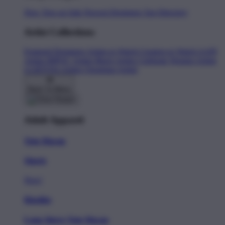
New Tees on Sale
Newest Designers
Tag Directory
Artist Collections
Featured Designers
Artists to Watch
Creators to Watch
AAPI
Artists
BIPOC Artists
Black Artists
Celebrate Women Artists
LGBTQIA Artists
Ukrainian Artists
Back To Menu
Adult Apparel
Toto Macau
Shorts
New!
Hoodies
Long Sleeve Toto Macau