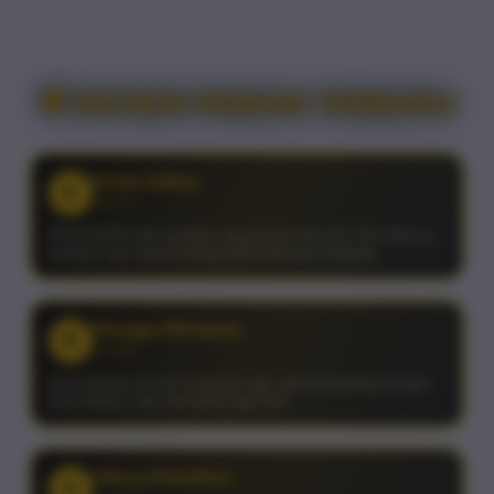
mengecek data kapan saja dibutuhkan.
💬 REVIEW PEMAIN TERBARU
Kevin Aditya
K
⭐⭐⭐⭐⭐
PASTIHOKI jadi andalan saya buat cek info Toto Macau.
Update nya cepat banget dan datanya lengkap.
Rangga Wiratama
R
⭐⭐⭐⭐⭐
Data Macau di sini tersusun rapi, jadi gampang banget
buat dibaca dan dianalisa tiap hari.
Gilang Ramdhan
G
⭐⭐⭐⭐⭐