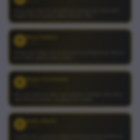
Yang saya suka itu tampilannya simpel tapi informatif.
Nggak bikin bingung walau banyak data.
Reza Pahlevi
R
⭐⭐⭐⭐⭐
Setiap hari selalu cek di sini karena pengeluaran Macau
nya selalu update tepat waktu.
Bagas Kurniawan
B
⭐⭐⭐⭐⭐
Menurut saya ini salah satu platform terbaik untuk lihat
data Macau terbaru, lengkap dan stabil.
Daffa Alfarizi
D
⭐⭐⭐⭐⭐
Prediksi dan syairnya cukup membantu buat tambahan
referensi. Lumayan buat bahan pertimbangan.