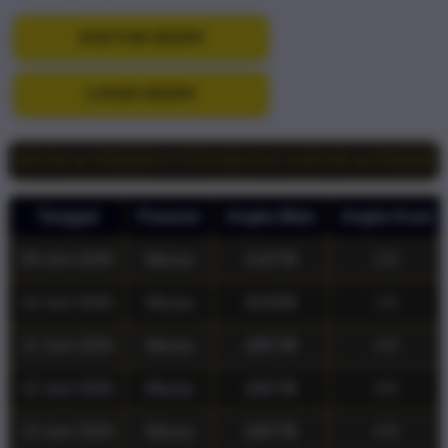
DAFTAR DISINI
LOGIN DISINI
INI 🔥 PREDIKSI TOTO MACAU HARI INI 🔥
Tanggal
Pasaran
Angka Main
Angka Kuat
09 Juni 2026
Macau
1 4 7 9
2 8
10 Juni 2026
Macau
0 3 5 8
1 6
11 Juni 2026
Macau
2 6 7 8
4 9
12 Juni 2026
Macau
2 6 7 8
4 9
13 Juni 2026
Macau
2 6 7 8
4 9