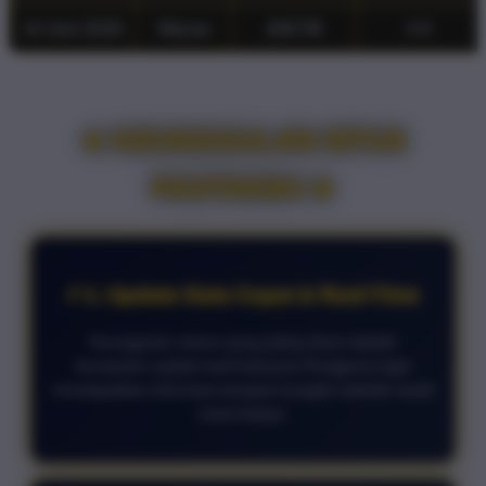
14 Juni 2026
Macau
2 6 7 8
4 9
✈️ KEUNGGULAN SITUS
PASTIHOKI ✈️
⚡ 1. Update Data Cepat & Real-Time
Keunggulan utama yang paling dicari adalah
kecepatan update hasil keluaran.Pengguna ingin
mendapatkan informasi secepat mungkin setelah result
resmi keluar.