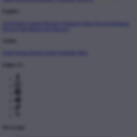
Explore
All Designs
Content Directory
Featured Artists
Newest Designers
Newest Toto Macau
Tag Directory
Artists
Artist Signup
Design Guide
TeePublic Blog
Follow Us
We Accept