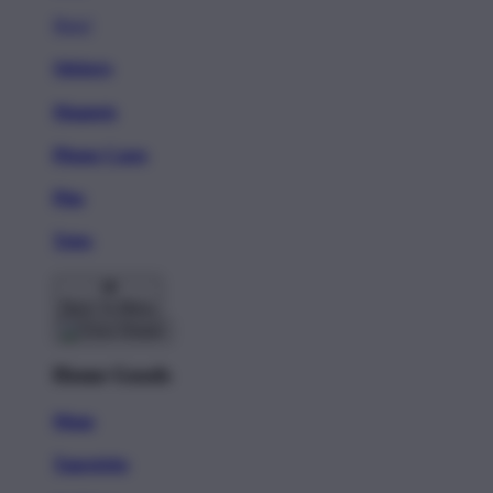
New!
Stickers
Magnets
Phone Cases
Pins
Totes
Back To Menu
Home Goods
Mugs
Tapestries