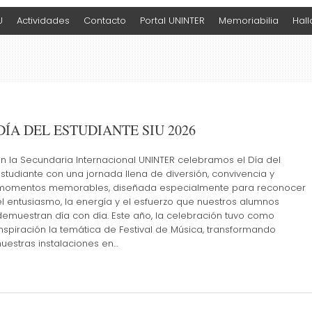
U
Actividades
Contacto
Portal UNINTER
Memoriabilia
Hal
DÍA DEL ESTUDIANTE SIU 2026
En la Secundaria Internacional UNINTER celebramos el Día del
Estudiante con una jornada llena de diversión, convivencia y
momentos memorables, diseñada especialmente para reconocer
el entusiasmo, la energía y el esfuerzo que nuestros alumnos
demuestran día con día. Este año, la celebración tuvo como
inspiración la temática de Festival de Música, transformando
nuestras instalaciones en…