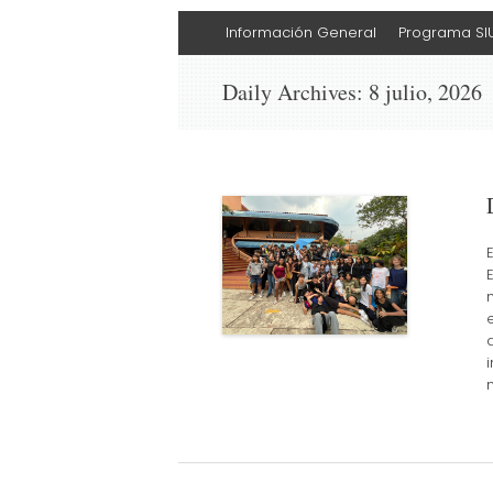
Skip
Información General
Programa SI
to
content
Daily Archives:
8 julio, 2026