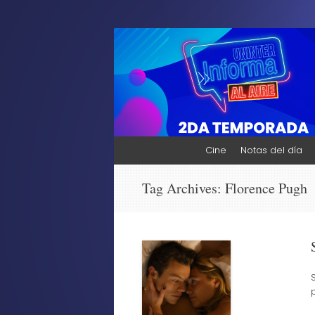
Uninter Informa A
¡Bienvenidos al sitio de Uninter Informa A
¡Bienvenido!
Skip
Cine
Notas del día
to
content
Tag Archives:
Florence Pugh