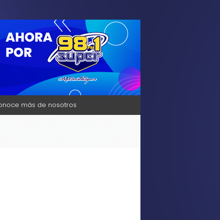
sica, Bienestar y mucho más solo para ti,
onoce más de nosotros