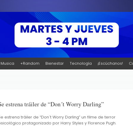
l Aire
l Aire, el programa de radio de la Universidad Internacional Uninter! Cine, Mú
Musica
+Random
Bienestar
Tecnología
¡Escúchanos!
C
Se estrena tráiler de “Don´t Worry Darling”
Se estrena tráiler de “Don´t Worry Darling” un filme de terror
psicológico protagonizado por Harry Styles y Florence Pugh.