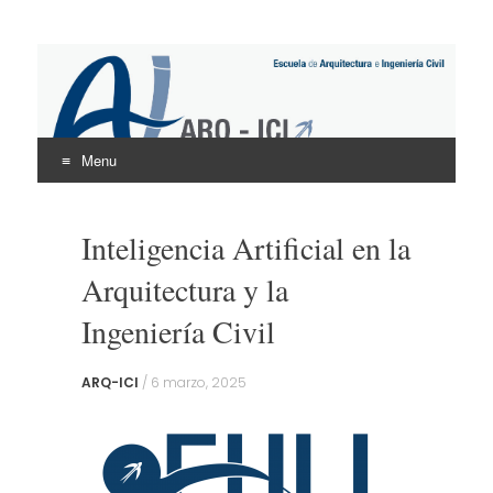
ARQ – ICI
UNINTER
Menu
Skip
to
Inteligencia Artificial en la
content
Arquitectura y la
Ingeniería Civil
ARQ-ICI
/
6 marzo, 2025