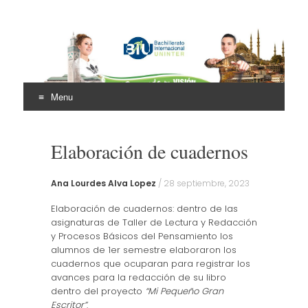
Bachillerato
Internacional Uninter
Menu
(BIU)
Skip
to
Elaboración de cuadernos
content
Ana Lourdes Alva Lopez
/
28 septiembre, 2023
Elaboración de cuadernos: dentro de las
asignaturas de Taller de Lectura y Redacción
y Procesos Básicos del Pensamiento los
alumnos de 1er semestre elaboraron los
cuadernos que ocuparan para registrar los
avances para la redacción de su libro
dentro del proyecto
“Mi Pequeño Gran
Escritor”
.