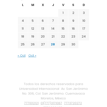
L
M
X
J
V
S
D
1
2
3
4
5
6
7
8
9
10
11
12
13
14
15
16
17
18
19
20
21
22
23
24
25
26
27
28
29
30
« Oct
Oct »
Todos los derechos reservados para
Universidad Internacional
Av. San Jerónimo
No. 306, Col. San Jerónimo. Cuernavaca
Morelos, México
7771012121
01(777)3171087
7773720272