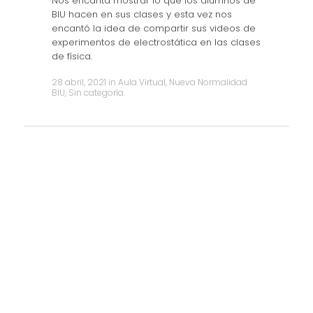
Nos encanta mostrar lo que los alumnos de
BIU hacen en sus clases y esta vez nos
encantó la idea de compartir sus videos de
experimentos de electrostática en las clases
de física.
28 abril, 2021
in
Aula Virtual
,
Nueva Normalidad
BIU
,
Sin categoría
.