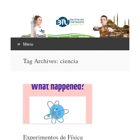
Bachillerato
Internacional Uninter
Menu
(BIU)
Skip
Tag Archives:
ciencia
to
content
Experimentos de Física