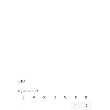
BIU
agosto 2026
L
M
X
J
V
S
D
1
2