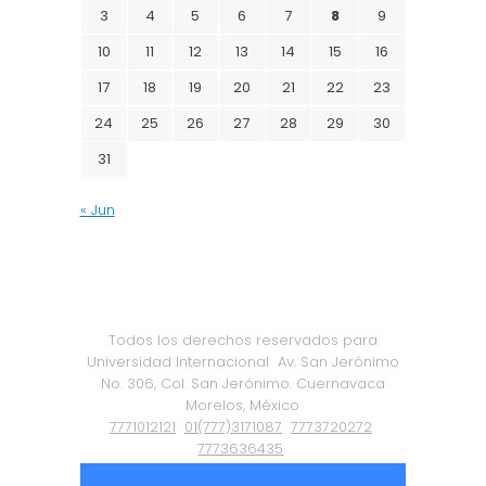
3
4
5
6
7
8
9
10
11
12
13
14
15
16
17
18
19
20
21
22
23
24
25
26
27
28
29
30
31
« Jun
Todos los derechos reservados para
Universidad Internacional
Av. San Jerónimo
No. 306, Col. San Jerónimo. Cuernavaca
Morelos, México
7771012121
01(777)3171087
7773720272
7773636435
Política de Privacidad
|
Certificación ISO