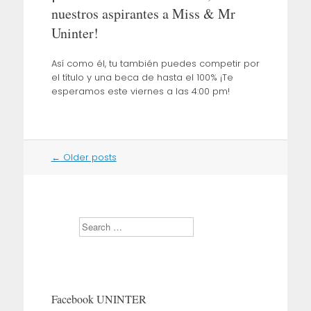
nuestros aspirantes a Miss & Mr
Uninter!
Así como él, tu también puedes competir por
el título y una beca de hasta el 100% ¡Te
esperamos este viernes a las 4:00 pm!
Post
←
Older posts
navigation
S
e
a
r
c
h
Facebook UNINTER