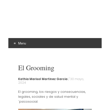
Menu
Skip
to
content
El Grooming
Kathia Marisol Martinez Garcia
/
30 mayo,
2024
El grooming, los riesgos y consecuencias,
legales, sociales y de salud mental y
´psicosocial.