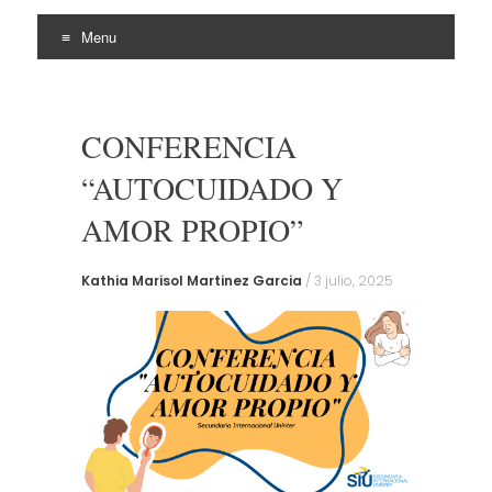
Menu
Skip
to
content
CONFERENCIA
“AUTOCUIDADO Y
AMOR PROPIO”
Kathia Marisol Martinez Garcia
/
3 julio, 2025