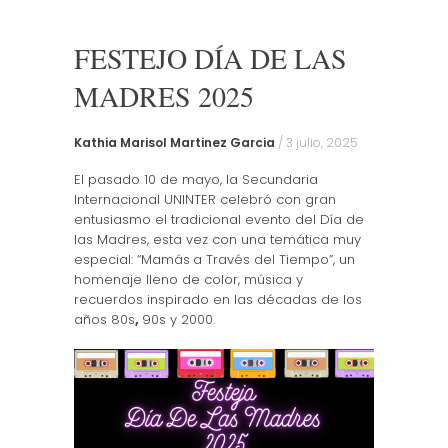
to
content
FESTEJO DÍA DE LAS
MADRES 2025
Kathia Marisol Martinez Garcia
/
3 julio, 2025
El pasado 10 de mayo, la Secundaria
Internacional UNINTER celebró con gran
entusiasmo el tradicional evento del Día de
las Madres, esta vez con una temática muy
especial: “Mamás
a Través del Tiempo”, un
homenaje lleno de color, música y
recuerdos inspirado en las décadas de los
años 80s
,
90s y 2000.