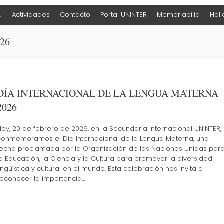
U
Actividades
Contacto
Portal UNINTER
Memoriabilia
Hal
026
DÍA INTERNACIONAL DE LA LENGUA MATERNA
2026
Hoy, 20 de febrero de 2026, en la Secundaria Internacional UNINTER,
conmemoramos el Día Internacional de la Lengua Materna, una
fecha proclamada por la Organización de las Naciones Unidas par
la Educación, la Ciencia y la Cultura para promover la diversidad
lingüística y cultural en el mundo. Esta celebración nos invita a
reconocer la importancia…