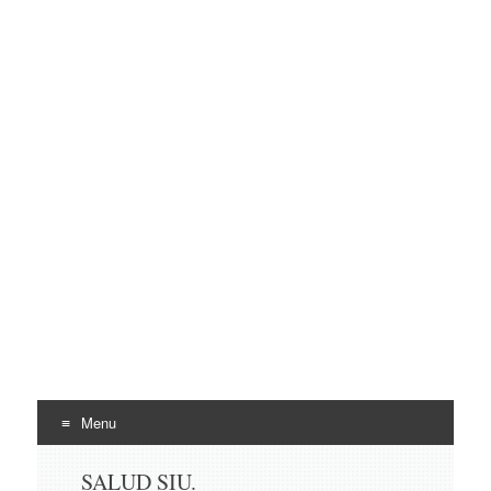
Menu
Skip
SALUD SIU.
to