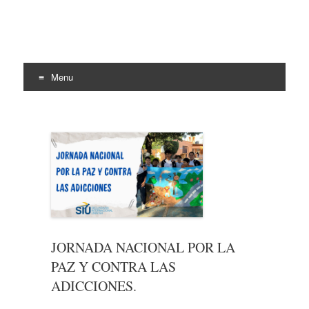
Menu
Skip
to
content
JORNADA NACIONAL POR LA
PAZ Y CONTRA LAS
ADICCIONES.