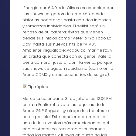
¡Energía pura! Alfredo Olivas es conocido por
sus shows cargados de emoción, desde
historias poderosas hasta corridos intensos
y romanzas inolvidables. El setlist será un
repaso de su carrera: éxitos que vienen
desde sus inicios como “Vete” o “Yo Todo Lo
Doy” hasta sus nuevos hits de “V1V0”.
Ambiente inigualable: Acapulco, mar, fiesta, y
un artista que conecta con su gente. Vale la
pena comprar justo al abrir la venta, porque
sus shows se agotan rapidísimo (como en la
Arena CDMX y otros escenarios de su gira).
Tip rápido:
Marca tu calendario: 31 de julio a las 12:00 PM,
entra a Funticket o ve a las taquillas de la
Arena GNP Seguros ¡y atrapa tus boletos lo
antes posible! Este concierto promete ser
uno de los eventos más emocionantes del
año en Acapulco, recuerda escucharnos
todos los martes y jueves en punto de las