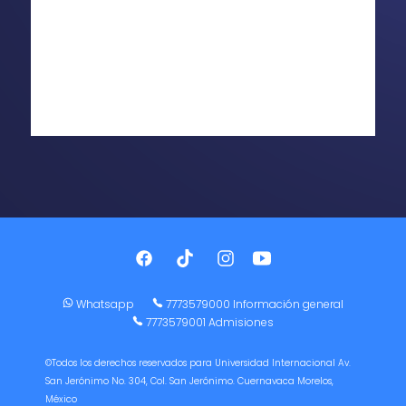
Whatsapp
7773579000 Información general
7773579001 Admisiones
©Todos los derechos reservados para Universidad Internacional Av.
San Jerónimo No. 304, Col. San Jerónimo. Cuernavaca Morelos,
México