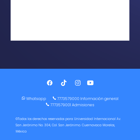
Whatsapp
7773579000 Información general
7773579001 Admisiones
©Todos los derechos reservados para Universidad Internacional Av.
San Jerónimo No. 304, Col. San Jerónimo. Cuernavaca Morelos,
México