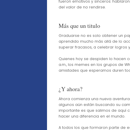
fueron emotivos y sinceros: hablaron
del valor de no rendirse.
Más que un titulo
Graduarse no es solo obtener un pap
aprendido mucho más allá de lo aca
superar fracasos, a celebrar logros 
Quienes hoy se despiden lo hacen co
a.m., los memes en los grupos de What
amistades que esperamos duren toda
¿Y ahora?
Ahora comienza una nueva aventura. A
algunos aún están buscando su camino
importante es que salimos de aquí c
hacer una diferencia en el mundo.
A todos los que formaron parte de es