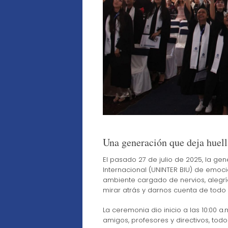
Una generación que deja huell
El pasado 27 de julio de 2025, la gene
Internacional (UNINTER BIU) de emoci
ambiente cargado de nervios, alegrí
mirar atrás y darnos cuenta de todo
La ceremonia dio inicio a las 10:00 a
amigos, profesores y directivos, tod