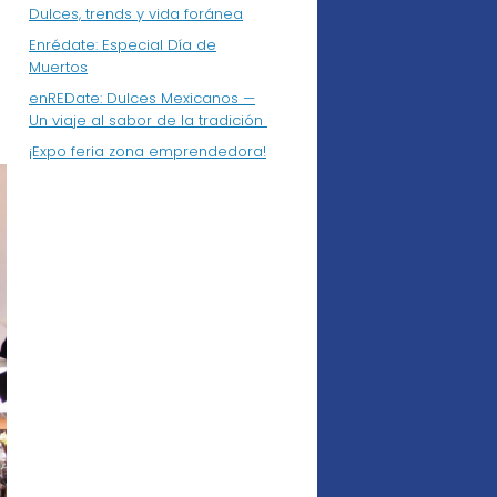
Dulces, trends y vida foránea
Enrédate: Especial Día de
Muertos
enREDate: Dulces Mexicanos —
Un viaje al sabor de la tradición
¡Expo feria zona emprendedora!