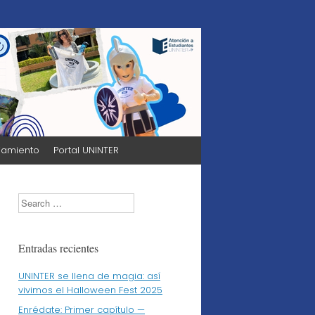
jamiento
Portal UNINTER
Search
Entradas recientes
UNINTER se llena de magia: así
vivimos el Halloween Fest 2025
Enrédate: Primer capítulo —