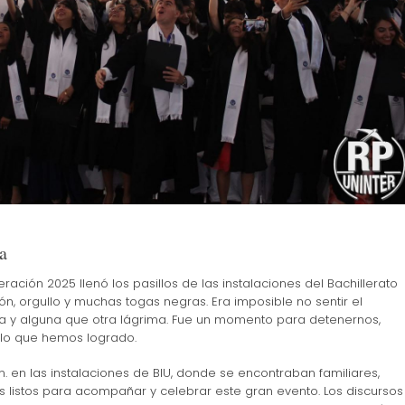
a
ración 2025 llenó los pasillos de las instalaciones del Bachillerato
ón, orgullo y muchas togas negras. Era imposible no sentir el
a y alguna que otra lágrima. Fue un momento para detenernos,
 lo que hemos logrado.
.m. en las instalaciones de BIU, donde se encontraban familiares,
os listos para acompañar y celebrar este gran evento. Los discursos