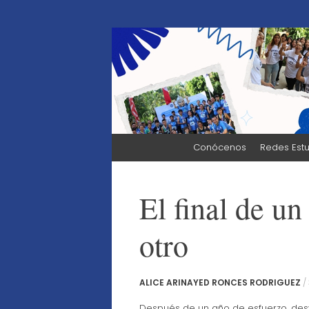
Atención a Estudi
UNINTER
Skip
Conócenos
Redes Estu
to
content
El final de un
otro
ALICE ARINAYED RONCES RODRIGUEZ
/
Después de un año de esfuerzo, desve