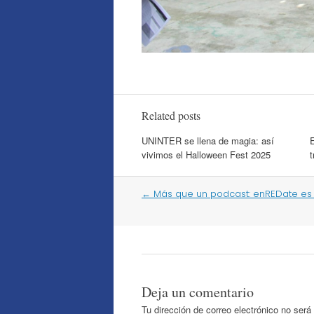
Related posts
UNINTER se llena de magia: así
vivimos el Halloween Fest 2025
t
Post
←
Más que un podcast: enREDate e
navigation
Deja un comentario
Tu dirección de correo electrónico no será