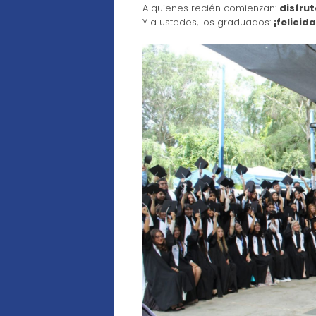
A quienes recién comienzan:
disfru
Y a ustedes, los graduados:
¡felicid