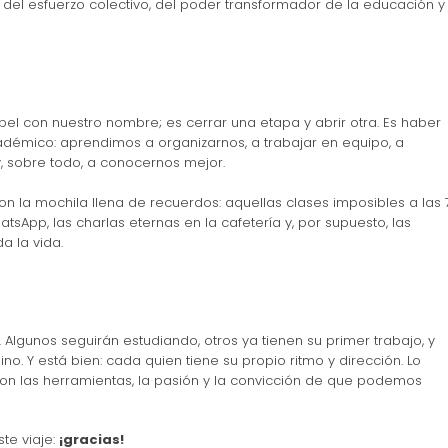
 del esfuerzo colectivo, del poder transformador de la educación y
el con nuestro nombre; es cerrar una etapa y abrir otra. Es haber
démico: aprendimos a organizarnos, a trabajar en equipo, a
y, sobre todo, a conocernos mejor.
n la mochila llena de recuerdos: aquellas clases imposibles a las 
sApp, las charlas eternas en la cafetería y, por supuesto, las
 la vida.
lgunos seguirán estudiando, otros ya tienen su primer trabajo, y
. Y está bien: cada quien tiene su propio ritmo y dirección. Lo
on las herramientas, la pasión y la convicción de que podemos
te viaje:
¡gracias!