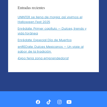
Entradas recientes
UNINTER se llena de magia: así vivimos el
Halloween Fest 2025
Enrédate: Primer capítulo — Dulces, trends y
vida foránea
Enrédate: Especial Día de Muertos
enREDate: Dulces Mexicanos — Un viaje al
sabor de la tradición
¡Expo feria zona emprendedora!