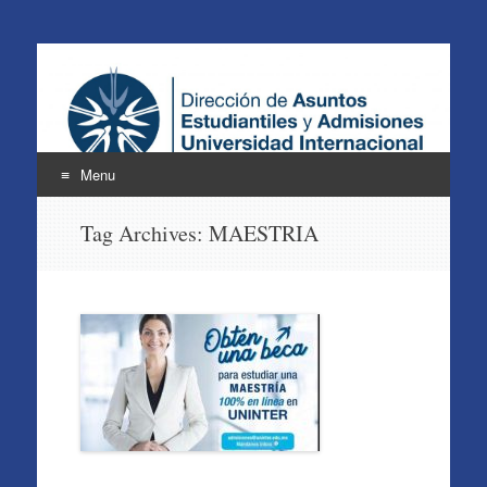
Atención a Estudiantes
UNINTER
Menu
Skip
Tag Archives:
MAESTRIA
to
content