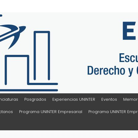
Sociales
nciaturas
Posgrados
Experiencias UNINTER
Eventos
Memora
ctanos
Programa UNINTER Empresarial
Programa UNINTER Empre