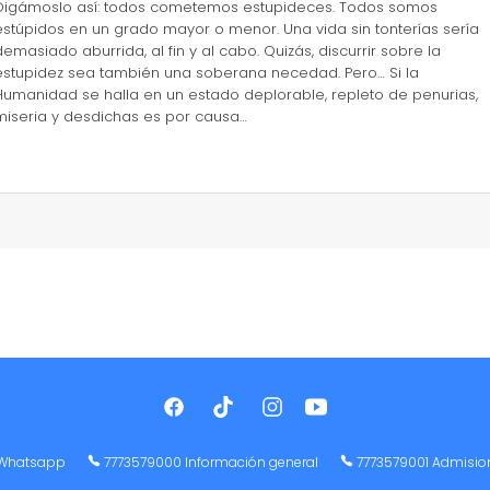
Digámoslo así: todos cometemos estupideces. Todos somos
estúpidos en un grado mayor o menor. Una vida sin tonterías sería
demasiado aburrida, al fin y al cabo. Quizás, discurrir sobre la
estupidez sea también una soberana necedad. Pero… Si la
Humanidad se halla en un estado deplorable, repleto de penurias,
miseria y desdichas es por causa…
Whatsapp
7773579000 Información general
7773579001 Admisio