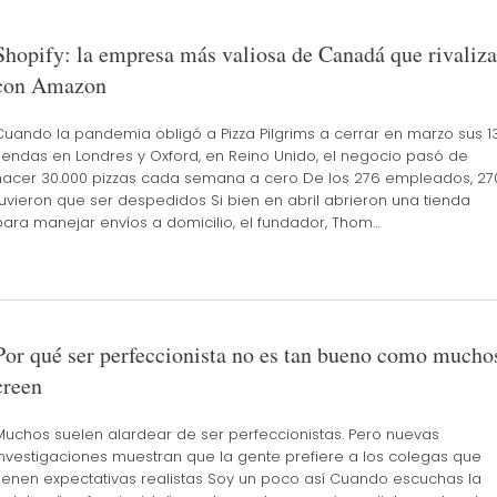
Shopify: la empresa más valiosa de Canadá que rivaliza
con Amazon
Cuando la pandemia obligó a Pizza Pilgrims a cerrar en marzo sus 1
tiendas en Londres y Oxford, en Reino Unido, el negocio pasó de
hacer 30.000 pizzas cada semana a cero De los 276 empleados, 27
tuvieron que ser despedidos Si bien en abril abrieron una tienda
para manejar envíos a domicilio, el fundador, Thom…
Por qué ser perfeccionista no es tan bueno como mucho
creen
Muchos suelen alardear de ser perfeccionistas. Pero nuevas
investigaciones muestran que la gente prefiere a los colegas que
tienen expectativas realistas Soy un poco así Cuando escuchas la