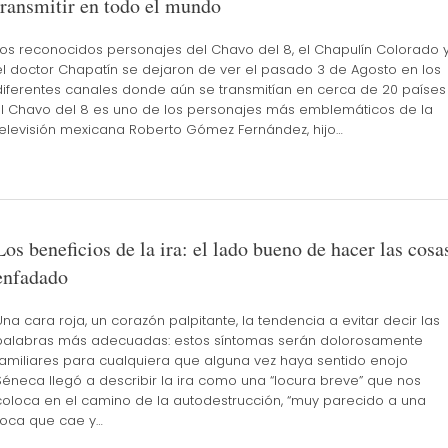
transmitir en todo el mundo
Los reconocidos personajes del Chavo del 8, el Chapulín Colorado 
el doctor Chapatín se dejaron de ver el pasado 3 de Agosto en los
diferentes canales donde aún se transmitían en cerca de 20 países
El Chavo del 8 es uno de los personajes más emblemáticos de la
televisión mexicana Roberto Gómez Fernández, hijo…
Los beneficios de la ira: el lado bueno de hacer las cosa
enfadado
Una cara roja, un corazón palpitante, la tendencia a evitar decir las
palabras más adecuadas: estos síntomas serán dolorosamente
familiares para cualquiera que alguna vez haya sentido enojo
Séneca llegó a describir la ira como una “locura breve” que nos
coloca en el camino de la autodestrucción, “muy parecido a una
roca que cae y…