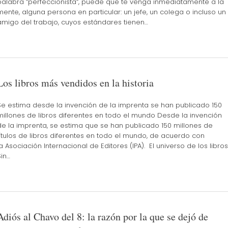
palabra “perfeccionista“, puede que te venga inmediatamente a la
mente, alguna persona en particular: un jefe, un colega o incluso un
amigo del trabajo, cuyos estándares tienen…
Los libros más vendidos en la historia
Se estima desde la invención de la imprenta se han publicado 150
millones de libros diferentes en todo el mundo Desde la invención
de la imprenta, se estima que se han publicado 150 millones de
títulos de libros diferentes en todo el mundo, de acuerdo con
la Asociación Internacional de Editores (IPA). El universo de los libros
Sin…
Adiós al Chavo del 8: la razón por la que se dejó de