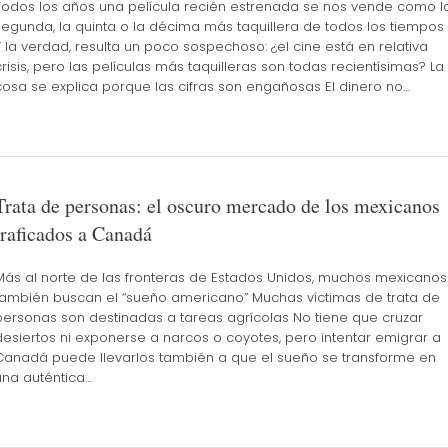
Todos los años una película recién estrenada se nos vende como l
segunda, la quinta o la décima más taquillera de todos los tiempos
Y la verdad, resulta un poco sospechoso: ¿el cine está en relativa
crisis, pero las películas más taquilleras son todas recientísimas? La
cosa se explica porque las cifras son engañosas El dinero no…
Trata de personas: el oscuro mercado de los mexicanos
traficados a Canadá
Más al norte de las fronteras de Estados Unidos, muchos mexicanos
también buscan el “sueño americano” Muchas víctimas de trata de
personas son destinadas a tareas agrícolas No tiene que cruzar
desiertos ni exponerse a narcos o coyotes, pero intentar emigrar a
Canadá puede llevarlos también a que el sueño se transforme en
una auténtica…