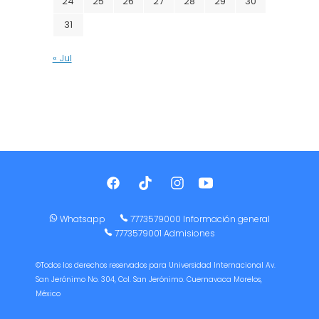
24
25
26
27
28
29
30
31
« Jul
Whatsapp
7773579000 Información general
7773579001 Admisiones
©Todos los derechos reservados para Universidad Internacional Av.
San Jerónimo No. 304, Col. San Jerónimo. Cuernavaca Morelos,
México