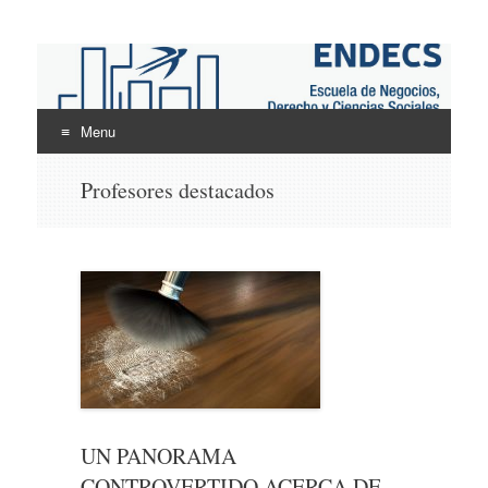
ENDECS
Escuela de Negocios Derecho y Ciencias Sociales
Menu
Skip
Profesores destacados
to
content
UN PANORAMA
CONTROVERTIDO ACERCA DE