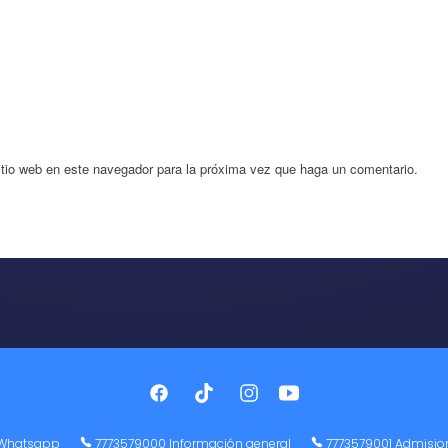
itio web en este navegador para la próxima vez que haga un comentario.
Whatsapp
7773579000 Información general
7773579001 Admisio