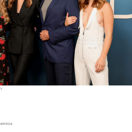
n:
remios: