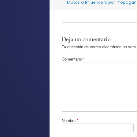
Post
←
Multas a Influencers por Propagan
navigation
Deja un comentario
Tu dirección de correo electrónico no será
Comentario
*
Nombre
*