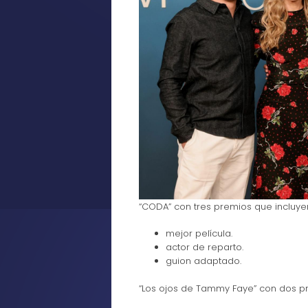
“CODA” con tres premios que incluye
mejor película.
actor de reparto.
guion adaptado.
“Los ojos de Tammy Faye” con dos p