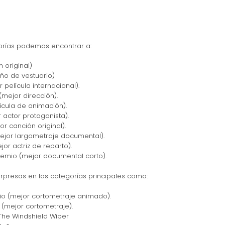
rías podemos encontrar a:
n original)
eño de vestuario)
 película internacional).
(mejor dirección).
ícula de animación).
r actor protagonista).
or canción original).
mejor largometraje documental).
jor actriz de reparto).
premio (mejor documental corto).
presas en las categorías principales como:
mio (mejor cortometraje animado).
 (mejor cortometraje).
The Windshield Wiper