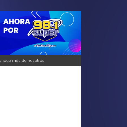
sica, Bienestar y mucho más solo para ti,
onoce más de nosotros