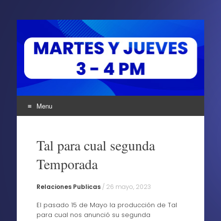
Uninter Informa Al Aire
¡Bienvenidos al sitio de Uninter Informa Al Aire, el
programa de radio de la Universidad Internacional Uninter!
Cine, Música, Bienestar y mucho más solo para ti,
¡Bienvenido!
Menu
Skip
to
Tal para cual segunda
content
Temporada
Relaciones Publicas
/
26 mayo, 2023
El pasado 15 de Mayo la producción de Tal
para cual nos anunció su segunda