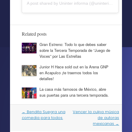
A post shared by Uninter informa (@uninterinforma)
Related posts
Gran Estreno: Todo lo que debes saber
sobre la Tercera Temporada de “Juego de
Voces” por Las Estrellas
Junior H Hace sold out en la Arena GNP
en Acapulco ¡te traemos todos los
detalles!
La casa más famosos de México, abre
sus puertas para una tercera temporada.
Post
←
Bendita Suegra una
Vencer la culpa música
navigation
comedia para todos.
de autoras
mexicanas
→