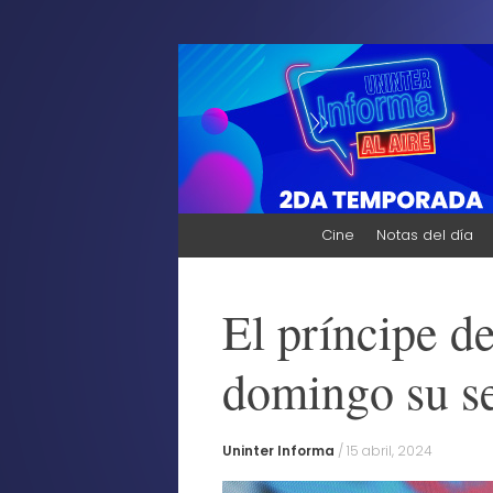
Uninter Informa A
¡Bienvenidos al sitio de Uninter Informa A
¡Bienvenido!
Skip
Cine
Notas del día
to
content
El príncipe de
domingo su s
Uninter Informa
/
15 abril, 2024