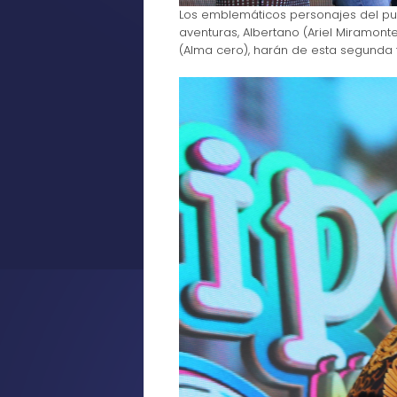
Los emblemáticos personajes del pu
aventuras, Albertano (Ariel Miramontes)
(Alma cero), harán de esta segunda 