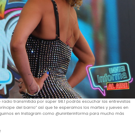
radio transmitida por súper 98.1 podrás escuchar las entrevistas
 príncipe del barrio” así que te esperamos los martes y jueves en
seguirnos en Instagram como @uninterinforma para mucho más
!