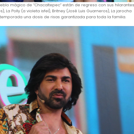
eblo mágico de “Chacaltepec” están de regreso con sus hilarante
, La Polly (a violeta isfel), Britney (José Luis Guarneros), La jarocha
temporada una dosis de risas garantizada para toda la familia.