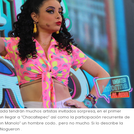
a tendrán muchos artistas invitados sorpresa, en el primer
n llegar a “Chacaltepec” así como la participación recurrente de
on Manolo” un hombre codo… pero no mucho. Si lo describe la
 Nogueron .