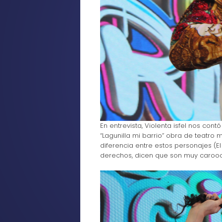
En entrevista, Violenta isfel nos cont
“Lagunilla mi barrio” obra de teatro
diferencia entre estos personajes (El 
derechos, dicen que son muy carooos