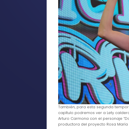
También, para esta segunda temporad
capítulo podremos ver a Lety caldero
Arturo Carmona con el personaje “D
productora del proyecto Rosa María