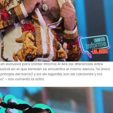
ó en exclusiva para Uninter Informa Al Aire las diferencias entre
 musical en el que también se encuentra el mismo elenco, “la única
príncipe del barrio) y los de lagunilla, son las canciones y los
” – nos comentó la actriz.