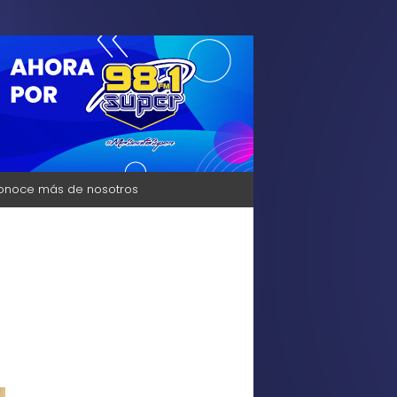
sica, Bienestar y mucho más solo para ti,
onoce más de nosotros