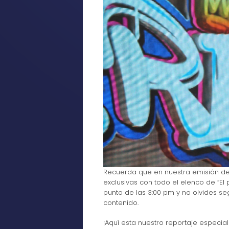
Recuerda que en nuestra emisión de 
exclusivas con todo el elenco de “El
punto de las 3:00 pm y no olvides 
contenido.
¡Aquí esta nuestro reportaje especial