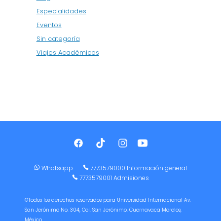
Especialidades
Eventos
Sin categoría
Viajes Académicos
Whatsapp
7773579000 Información general
7773579001 Admisiones
©Todos los derechos reservados para Universidad Internacional Av.
San Jerónimo No. 304, Col. San Jerónimo. Cuernavaca Morelos,
México