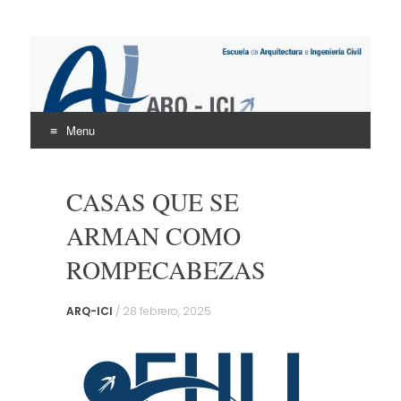
ARQ – ICI
UNINTER
Menu
Skip
to
CASAS QUE SE
content
ARMAN COMO
ROMPECABEZAS
ARQ-ICI
/
28 febrero, 2025