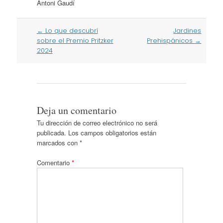
Antoni Gaudí
Post
←
Lo que descubrí
Jardines
navigation
sobre el Premio Pritzker
Prehispánicos
→
2024
Deja un comentario
Tu dirección de correo electrónico no será
publicada.
Los campos obligatorios están
marcados con
*
Comentario
*