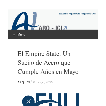
ARQ – ICI
UNINTER
Menu
Skip
to
El Empire State: Un
content
Sueño de Acero que
Cumple Años en Mayo
ARQ-ICI
/
16 mayo, 2025