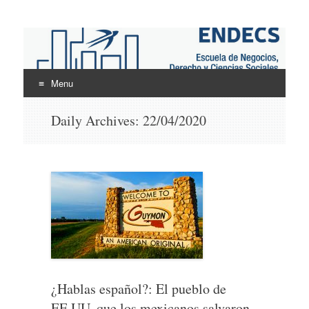
ENDECS
Escuela de Negocios Derecho y Ciencias Sociales
Menu
Skip
Daily Archives:
22/04/2020
to
content
¿Hablas español?: El pueblo de
EE.UU. que los mexicanos salvaron