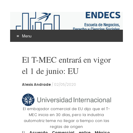
ENDECS
Escuela de Negocios Derecho y Ciencias Sociales
Menu
Skip
to
El T-MEC entrará en vigor
content
el 1 de junio: EU
Alexis Andrade
/
02/05/2020
El embajador comercial de EU dijo que el T-
MEC inicia en 30 días, pero la industria
automotriz teme no llegar a tiempo con las
reglas de origen
El
Acuerdo Comercial entre México,