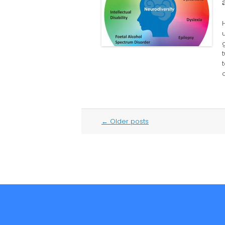
Post
←
Older posts
navigation