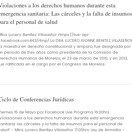
Violaciones a los derechos humanos durante esta
emergencia sanitaria: Las cárceles y la falta de insumos
para el personal de salud
Mtra. Lucero Benítez Villaseñor rtmps://live-api-
s.facebook.com:443/rtmp/ La DRA. LUCERO IVONNE BENITEZ VILLASEÑOR
Es maestra en derecho constitucional y amparo, fue designada por
un periodo de tres años como presidenta de la Comisión de
Derechos Humanos de Morelos, el 23 de marzo de 2010, y en 2013,
fue ratificada en el cargo por el Congreso de Morelos…
Ciclo de Conferencias Jurídicas
Viernes 15 de Mayo por Facebook Live Programa 16:00hrs:
“Violaciones a los derechos humanos durante esta emergencia
sanitaria: las cárceles y la falta de insumos para el personal de
salud” – Mtra. Lucero Benítez Villaseñor 17:00hrs: Ley de Amnistía –