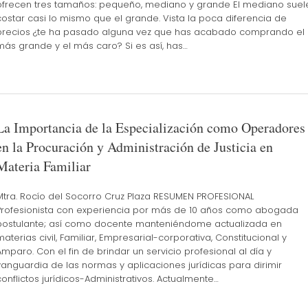
ofrecen tres tamaños: pequeño, mediano y grande El mediano suel
costar casi lo mismo que el grande. Vista la poca diferencia de
precios ¿te ha pasado alguna vez que has acabado comprando el
más grande y el más caro? Si es así, has…
La Importancia de la Especialización como Operadores
en la Procuración y Administración de Justicia en
Materia Familiar
Mtra. Rocío del Socorro Cruz Plaza RESUMEN PROFESIONAL
Profesionista con experiencia por más de 10 años como abogada
postulante; así como docente manteniéndome actualizada en
materias civil, Familiar, Empresarial-corporativa, Constitucional y
Amparo. Con el fin de brindar un servicio profesional al día y
vanguardia de las normas y aplicaciones jurídicas para dirimir
conflictos jurídicos-Administrativos. Actualmente…