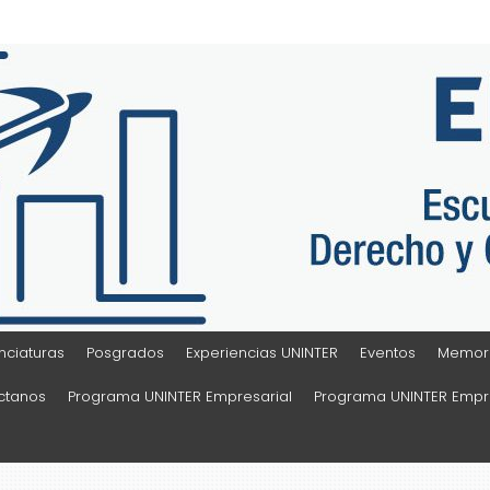
Sociales
nciaturas
Posgrados
Experiencias UNINTER
Eventos
Memora
ctanos
Programa UNINTER Empresarial
Programa UNINTER Empre