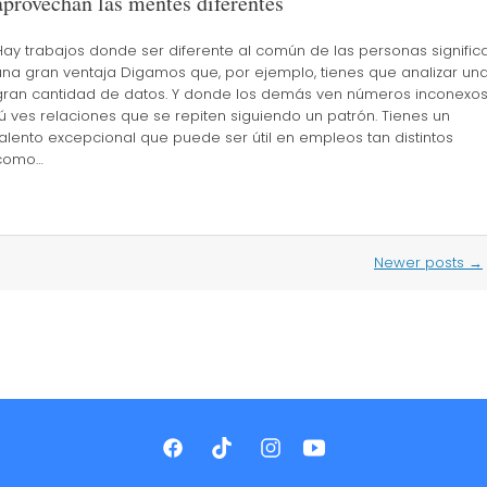
aprovechan las mentes diferentes
Hay trabajos donde ser diferente al común de las personas signific
una gran ventaja Digamos que, por ejemplo, tienes que analizar un
gran cantidad de datos. Y donde los demás ven números inconexos
tú ves relaciones que se repiten siguiendo un patrón. Tienes un
talento excepcional que puede ser útil en empleos tan distintos
como…
Newer posts
→