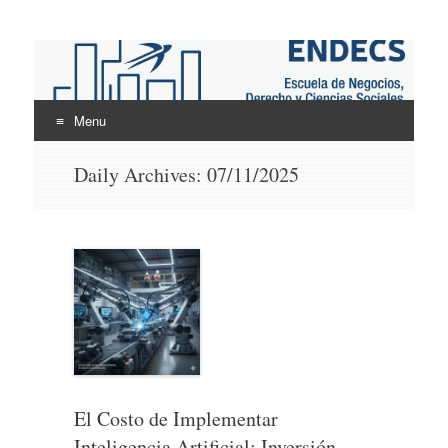
ENDECS
Escuela de Negocios Derecho y Ciencias Sociales
Menu
Skip
Daily Archives:
07/11/2025
to
content
El Costo de Implementar
Inteligencia Artificial: Inversión,