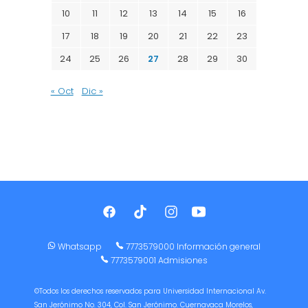
10
11
12
13
14
15
16
17
18
19
20
21
22
23
24
25
26
27
28
29
30
« Oct
Dic »
Whatsapp
7773579000 Información general
7773579001 Admisiones
©Todos los derechos reservados para Universidad Internacional Av.
San Jerónimo No. 304, Col. San Jerónimo. Cuernavaca Morelos,