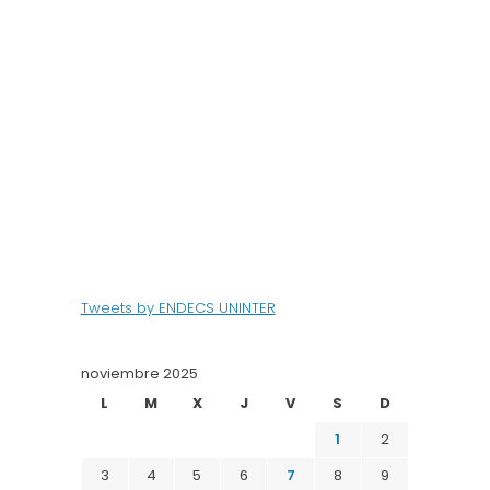
Tweets by ENDECS UNINTER
noviembre 2025
L
M
X
J
V
S
D
1
2
3
4
5
6
7
8
9