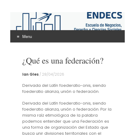
ENDECS
Escuela de Negocios Derecho y Ciencias Sociales
Menu
Skip
to
¿Qué es una federación?
content
Ian Gles
/
28/04/2026
Derivada del Latín foederatio-onis, siendo
foederatio alianza, unión o federación.
Derivada del Latín foederatio-onis, siendo
foederatio alianza, unión o federación. Por la
misma raíz etimológica de la palabra
podemos entender que una Federación es
una forma de organización del Estado que
busca unir divisiones territoriales con el