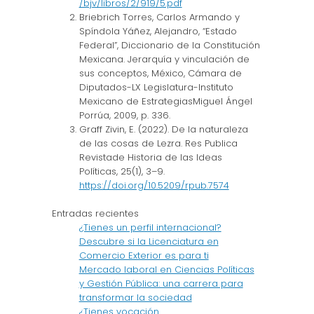
/bjv/libros/2/919/5.pdf
Briebrich Torres, Carlos Armando y
Spíndola Yáñez, Alejandro, “Estado
Federal”, Diccionario de la Constitución
Mexicana. Jerarquía y vinculación de
sus conceptos, México, Cámara de
Diputados-LX Legislatura-Instituto
Mexicano de EstrategiasMiguel Ángel
Porrúa, 2009, p. 336.
Graff Zivin, E. (2022). De la naturaleza
de las cosas de Lezra. Res Publica
Revistade Historia de las Ideas
Políticas, 25(1), 3–9.
https://doi.org/10.5209/rpub.7574
Entradas recientes
¿Tienes un perfil internacional?
Descubre si la Licenciatura en
Comercio Exterior es para ti
Mercado laboral en Ciencias Políticas
y Gestión Pública: una carrera para
transformar la sociedad
¿Tienes vocación