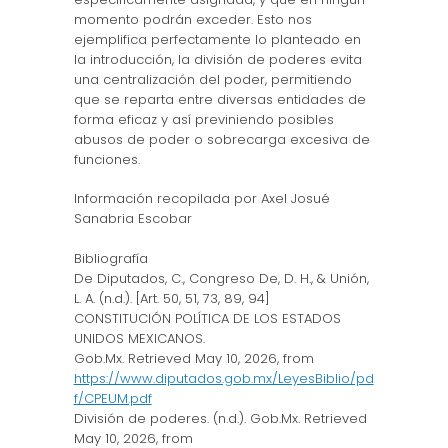
momento podrán exceder. Esto nos
ejemplifica perfectamente lo planteado en
la introducción, la división de poderes evita
una centralización del poder, permitiendo
que se reparta entre diversas entidades de
forma eficaz y así previniendo posibles
abusos de poder o sobrecarga excesiva de
funciones.
Información recopilada por Axel Josué
Sanabria Escobar
Bibliografía
De Diputados, C., Congreso De, D. H., & Unión,
L. A. (n.d.). [Art. 50, 51, 73, 89, 94]
CONSTITUCIÓN POLÍTICA DE LOS ESTADOS
UNIDOS MEXICANOS.
Gob.Mx. Retrieved May 10, 2026, from
https://www.diputados.gob.mx/LeyesBiblio/pd
f/CPEUM.pdf
División de poderes. (n.d.). Gob.Mx. Retrieved
May 10, 2026, from