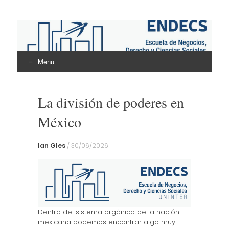
ENDECS
Escuela de Negocios Derecho y Ciencias Sociales
Menu
Skip
to
La división de poderes en
content
México
Ian Gles
/
30/06/2026
Dentro del sistema orgánico de la nación
mexicana podemos encontrar algo muy