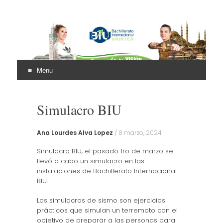
Bachillerato
Internacional Uninter
Menu
(BIU)
Skip
to
Simulacro BIU
content
Ana Lourdes Alva Lopez
/
8 marzo, 2024
Simulacro BIU, el pasado 1ro de marzo se
llevó a cabo un simulacro en las
instalaciones de Bachillerato Internacional
BIU.
Los simulacros de sismo son ejercicios
prácticos que simulan un terremoto con el
objetivo de preparar a las personas para