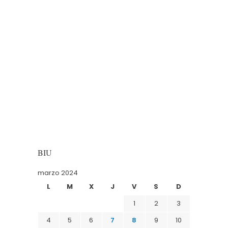
BIU
marzo 2024
L
M
X
J
V
S
D
1
2
3
4
5
6
7
8
9
10