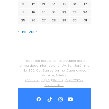
11
12
13
14
15
16
17
18
19
20
21
22
23
24
25
26
27
28
29
30
31
« Ene
Abr »
Todos los derechos reservados para
Universidad Internacional
Av. San Jerónimo
No. 306, Col. San Jerónimo. Cuernavaca
Morelos, México
7771012121
01(777)3171087
7773720272
7773636435
Política de Privacidad
|
Certificación ISO
9001:2015