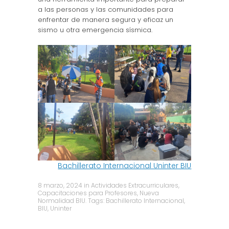
a las personas y las comunidades para
enfrentar de manera segura y eficaz un
sismo u otra emergencia sísmica.
Bachillerato Internacional Uninter BIU
8 marzo, 2024
in
Actividades Extracurriculares
,
Capacitaciones para Profesores
,
Nueva
Normalidad BIU
. Tags:
Bachillerato Internacional
,
BIU
,
Uninter