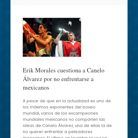
content
Erik Morales cuestiona a Canelo
Álvarez por no enfrentarse a
mexicanos
A pesar de que en la actualidad es uno de
los máximos exponentes del boxeo
mundial, varios de los excampeones
mundiales mexicanos no comparten las
ideas de Canelo Álvarez, una de ellas la de
no querer enfrentar a peleadores
mexicanos. El último en levantar la voz en