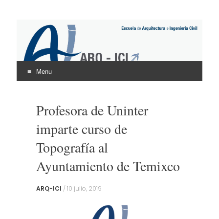
ARQ – ICI
UNINTER
Menu
Skip
to
Profesora de Uninter
content
imparte curso de
Topografía al
Ayuntamiento de Temixco
ARQ-ICI
/
10 julio, 2019